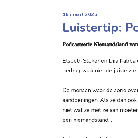
18 maart 2025
Luistertip: 
𝐏𝐨𝐝𝐜𝐚𝐬𝐭𝐬𝐞𝐫𝐢𝐞 𝐍𝐢𝐞𝐦𝐚𝐧𝐝𝐬𝐥𝐚𝐧𝐝 𝐯𝐚
Elsbeth Stoker en Dija Kabba
gedrag vaak niet de juiste zorg
De mensen waar de serie over 
aandoeningen. Als ze dan ook 
niet wat ze met ze aan moet
een niemandsland…