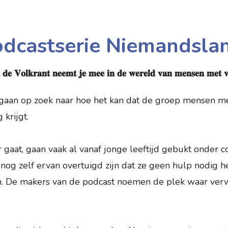
Podcastserie Niemandsla
𝐧 𝐝𝐞 𝐕𝐨𝐥𝐤𝐫𝐚𝐧𝐭 𝐧𝐞𝐞𝐦𝐭 𝐣𝐞 𝐦𝐞𝐞 𝐢𝐧 𝐝𝐞 𝐰𝐞𝐫𝐞𝐥𝐝 𝐯𝐚𝐧 𝐦𝐞𝐧𝐬𝐞𝐧 𝐦𝐞𝐭 
 gaan op zoek naar hoe het kan dat de groep mensen 
 krijgt.
gaat, gaan vaak al vanaf jonge leeftijd gebukt onder 
nog zelf ervan overtuigd zijn dat ze geen hulp nodig h
en. De makers van de podcast noemen de plek waar ve