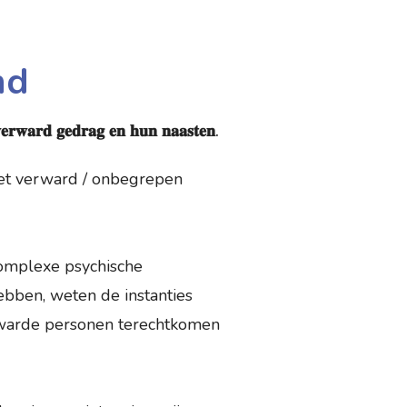
nd
𝐞𝐫𝐰𝐚𝐫𝐝 𝐠𝐞𝐝𝐫𝐚𝐠 𝐞𝐧 𝐡𝐮𝐧 𝐧𝐚𝐚𝐬𝐭𝐞𝐧.
met verward / onbegrepen
complexe psychische
ebben, weten de instanties
rwarde personen terechtkomen