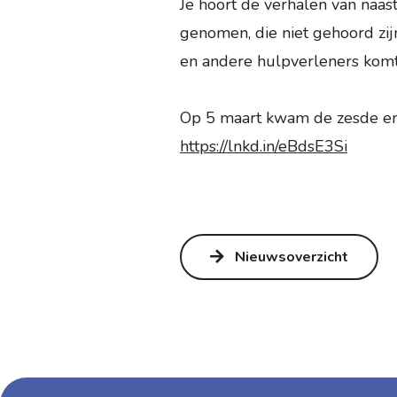
Je hoort de verhalen van naas
genomen, die niet gehoord zij
en andere hulpverleners komt
Op 5 maart kwam de zesde en la
https://lnkd.in/eBdsE3Si
Nieuwsoverzicht