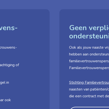
uwens­
Geen verpli
ondersteun
rtrouwens­
Ook als jouw naaste vrij
hebben aan ondersteun
familievertrouwensperso
achtiging of
Familievertrouwenspe
gel in
Stichting Familie­vert
naasten van patiënten/c
die een contract met de
ar ook