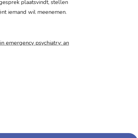
gesprek plaatsvindt, stellen
iënt iemand wil meenemen.
 in emergency psychiatry: an