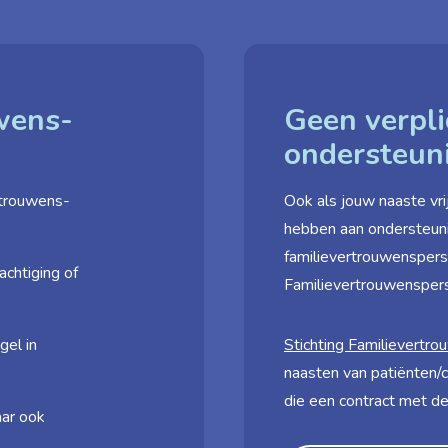
uwens­
Geen verpli
ondersteun
rtrouwens­
Ook als jouw naaste vrij
hebben aan ondersteun
familievertrouwensperso
achtiging of
Familievertrouwenspe
gel in
Stichting Familie­vert
naasten van patiënten/c
die een contract met de
ar ook