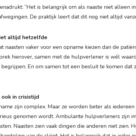
nadrukt: “Het is belangrijk om als naaste niet alleen i
 afwegingen. De praktijk leert dat dit nog niet altijd vanz
et altijd hetzelfde
at naasten vaker voor een opname kiezen dan de patiënt 
prek hierover, samen met de hulpverlener is wél waard
begrijpen. En om samen tot een besluit te komen dat z
ok in crisistijd
name zijn complex. Maar ze worden beter als iedereen di
erieus genomen wordt. Ambulante hulpverleners zijn im
asten. Naasten zien vaak dingen die anderen niet zien. 
handeling van de cliënt. Het is belangrijk dat in ieder 